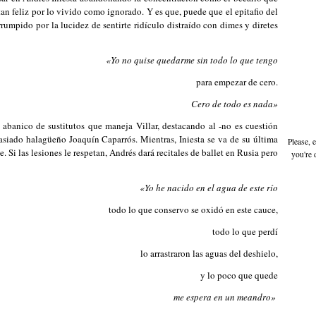
tan feliz por lo vivido como ignorado. Y es que, puede que el epitafio del
rumpido por la lucidez de sentirte ridículo distraído con dimes y diretes
«
Yo no quise quedarme sin todo lo que tengo
para empezar de cero.
Cero de todo es nada
»
l abanico de sustitutos que maneja Villar, destacando al -no es cuestión
asiado halagüeño Joaquín Caparrós. Mientras, Iniesta se va de su última
Please, 
. Si las lesiones le respetan, Andrés dará recitales de ballet en Rusia pero
you're 
«
Yo he nacido en el agua de este río
todo lo que conservo se oxidó en este cauce,
todo lo que perdí
lo arrastraron las aguas del deshielo,
y lo poco que quede
me espera en un meandro
»