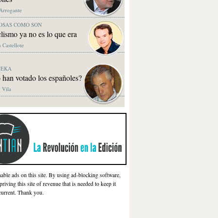
 Arrogante
OSAS COMO SON
clismo ya no es lo que era
 Castellote
NEKA
 han votado los españoles?
 Vila
nable ads on this site. By using ad-blocking software,
priving this site of revenue that is needed to keep it
current. Thank you.