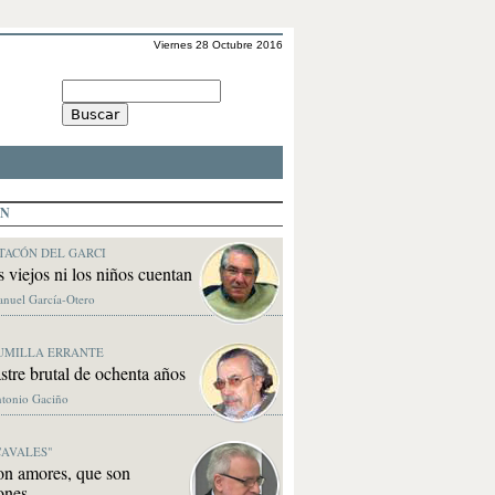
Viernes 28 Octubre 2016
ÓN
TACÓN DEL GARCI
s viejos ni los niños cuentan
anuel García-Otero
UMILLA ERRANTE
stre brutal de ochenta años
ntonio Gaciño
CAVALES"
on amores, que son
ones