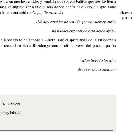
o tienen mucho sentido, y vendrán otros locos bajitos que nos inviten a
ía, es ingrato ver a Iniesta allá donde habita el olvido, sin que nadie
a la concentración:
«L
a pupila archivó
»
Please, 
you're 
«
No hay cambios de sentido que no vuelvan atrás,
no puedes empezar de cero desde ayer
»
o Ronaldo le ha ganado a Gareth Bale el sprint final de la Eurocopa a
que recuerde a Paula Bozalongo con el último verso del poema que ha
«
Han llegado los días
de los sueños sencillos
»
2016 - 12:26pm.
, muy Iniesta.