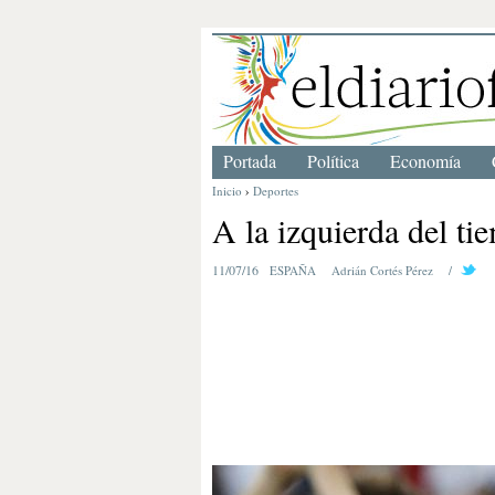
Portada
Política
Economía
Inicio
›
Deportes
A la izquierda del ti
11/07/16
ESPAÑA
Adrián Cortés Pérez
/