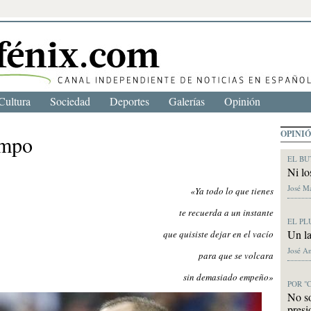
Cultura
Sociedad
Deportes
Galerías
Opinión
OPINI
empo
EL BU
Ni lo
José M
«Ya todo lo que tienes
te recuerda a un instante
EL PL
Un la
que quisiste dejar en el vacío
José A
para que se volcara
sin demasiado empeño»
POR "
No s
presi