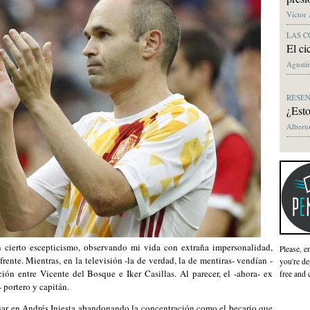
Víctor
LAS C
El ci
Agustín
RESE
¿Esto
Alberto
 cierto escepticismo, observando mi vida con extraña impersonalidad,
Please, e
rente. Mientras, en la televisión -la de verdad, la de mentiras- vendían -
you're de
ción entre Vicente del Bosque e Iker Casillas. Al parecer, el -ahora- ex
free and 
 portero y capitán.
sar en Andrés Iniesta abandonando la concentración como el becario que