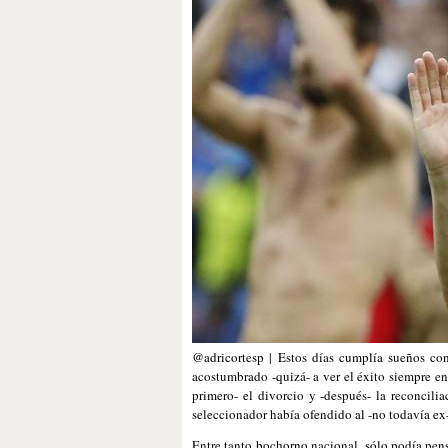
@adricortesp | Estos días cumplía sueños con
acostumbrado -quizá- a ver el éxito siempre enf
primero- el divorcio y -después- la reconcilia
seleccionador había ofendido al -no todavía ex-
Entre tanto bochorno nacional, sólo podía pen