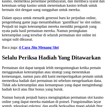
kasino, memeriksa persentase pembayaran, dan membaca syarat dan
ketentuan setiap kasino untuk menemukan kasino terbaik untuk
bermain slot dengan uang sungguhan untuk mereka.
Dalam upaya untuk menarik generasi baru ke perjudian online,
pengembang game juga menambahkan ‘gamifikasi’ ke slot online.
Penjudi ini ingin keterampilan mereka memiliki pengaruh yang
nyata pada hasil permainan mereka. Namun peningkatan
keterampilan yang tersebar di seluruh permainan slot online ini
sangat sulit dikuasai.
Baca juga:
4 Cara Jitu Menang Slot
Selalu Periksa Hadiah Yang Ditawarkan
Permainan slot dapat tampak lebih menguntungkan ketika pemain
menggunakan keterampilan atau strategi yang menentukan
kemenangan, namun para ahli kami memperingatkan pemain untuk
memeriksa hadiah dari permainan ini sebelum mengeluarkan dana.
Tidak ada keterampilan atau kemampuan yang dapat mengimbangi
hadiah kecil atau fitur bonus yang buruk.
Namun banyak penjudi hanya menginginkan permainan slot kasino
online yang dapat mereka mainkan di ponsel. Fungsionalitas layar
sentuh, teknologi enkripsi, dan grafik berkualitas tinggi adalah fitur