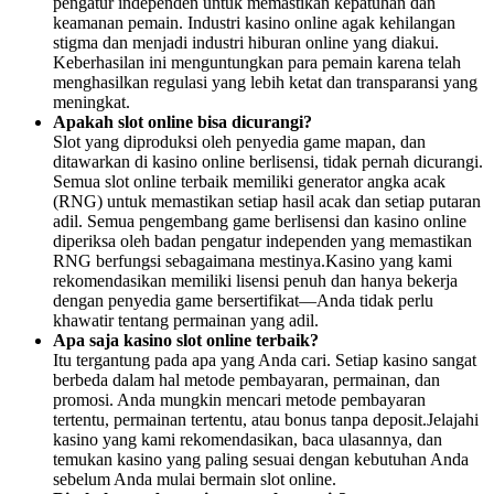
pengatur independen untuk memastikan kepatuhan dan
keamanan pemain. Industri kasino online agak kehilangan
stigma dan menjadi industri hiburan online yang diakui.
Keberhasilan ini menguntungkan para pemain karena telah
menghasilkan regulasi yang lebih ketat dan transparansi yang
meningkat.
Apakah slot online bisa dicurangi?
Slot yang diproduksi oleh penyedia game mapan, dan
ditawarkan di kasino online berlisensi, tidak pernah dicurangi.
Semua slot online terbaik memiliki generator angka acak
(RNG) untuk memastikan setiap hasil acak dan setiap putaran
adil. Semua pengembang game berlisensi dan kasino online
diperiksa oleh badan pengatur independen yang memastikan
RNG berfungsi sebagaimana mestinya.Kasino yang kami
rekomendasikan memiliki lisensi penuh dan hanya bekerja
dengan penyedia game bersertifikat—Anda tidak perlu
khawatir tentang permainan yang adil.
Apa saja kasino slot online terbaik?
Itu tergantung pada apa yang Anda cari. Setiap kasino sangat
berbeda dalam hal metode pembayaran, permainan, dan
promosi. Anda mungkin mencari metode pembayaran
tertentu, permainan tertentu, atau bonus tanpa deposit.Jelajahi
kasino yang kami rekomendasikan, baca ulasannya, dan
temukan kasino yang paling sesuai dengan kebutuhan Anda
sebelum Anda mulai bermain slot online.