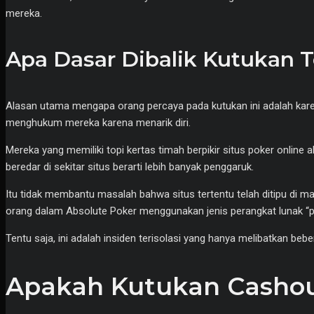
mereka.
Apa Dasar Dibalik Kutukan 
Alasan utama mengapa orang percaya pada kutukan ini adalah karen
menghukum mereka karena menarik diri.
Mereka yang memiliki topi kertas timah berpikir situs poker onlin
beredar di sekitar situs berarti lebih banyak penggaruk.
Itu tidak membantu masalah bahwa situs tertentu telah ditipu di m
orang dalam Absolute Poker menggunakan jenis perangkat lunak “p
Tentu saja, ini adalah insiden terisolasi yang hanya melibatkan 
Apakah Kutukan Cashout