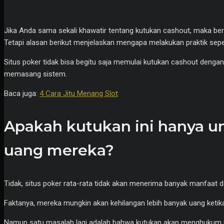
Jika Anda sama sekali khawatir tentang kutukan cashout, maka ber
Tetapi alasan berikut menjelaskan mengapa melakukan praktik seper
Situs poker tidak bisa begitu saja memulai kutukan cashout deng
memasang sistem.
Baca juga:
4 Cara Jitu Menang Slot
Apakah kutukan ini hanya u
uang mereka?
Tidak, situs poker rata-rata tidak akan menerima banyak manfaat d
Faktanya, mereka mungkin akan kehilangan lebih banyak uang ket
Namun satu masalah lagi adalah bahwa kutukan akan menghukum pem