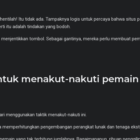
hentilah! Itu tidak ada. Tampaknya logis untuk percaya bahwa situ
ti itu adalah tindakan yang bodoh.
an menjentikkan tombol. Sebagai gantinya, mereka perlu membuat pe
ntuk menakut-nakuti pemain 
ari menggunakan taktik menakut-nakuti ini.
ika memperhitungkan pengembangan perangkat lunak dan tenaga ekst
ain yang tak terhitung jumlahnya. Bagaimanapun, ribuan penggilin