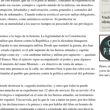
 de Oro-Pulido, que da «Un paso al frente», contando su experiencia en
Víctor
frando ese oscuro, corrupto e «ignoto mundo de la milicia» sin derechos.
rrupción, falsedades y malversación, contra generales y coroneles del
LAS C
alor de reformarlo». Cuando todavía existía el servicio miliar obligatorio,
Vuelo
ntores, obreros, como auténticos esclavos. Al producirse su
silen
on su mentalidad a los nuevos tiempos ni prescindir de sus privilegios
Agustín
rnos a lo largo de la historia. La legitimidad de la Constitución
ilitar que dieron contra la República y por la dictadura franquista
 España es una monarquía militar. Desde que terminó la guerra, dos han
del estado español, es el jefe supremo de las fuerzas armadas y capitán
 Felipe como rey —con uniforme militar y militar por supuesto—, quedará
l Franco. Hoy el ejército sigue acompañando al poder y para algunos
e. El ministro del ramo Morenés —ex directivo de venta de armas—,
Please, e
ener más presencia en la calle; no sabemos bien si para dar color con sus
you're de
timidar al pueblo que protesta contra la política antisocial del gobierno
free and 
tende destrozar la «sagrada institución» y otros que todavía puede
una mancha en su expediente tras 12 años de servicio. En su novela «Un
rivilegios e impunidad en el seno de las fuerzas armadas; un testimonio
ito español. Una novela, por la que le van a meter un puro, por dos faltas
 y las declaraciones a la prensa y otra por hablar del libro en horario de
iblemente le condenarán a cárcel o expulsado del ejército por decir la