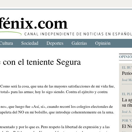
Cultura
Sociedad
Deportes
Galerías
Opinión
OPINI
 con el teniente Segura
EL BU
Perio
José M
 Como será la cosa, que una de las mayores satisfacciones de mi vida fue,
total» para las armas; hoy lo sigo siendo. Contra el ejército y contra
EL PL
La ag
su ri
, que luego fue «Así, sí», cuando recorrí los colegios electorales de
José A
apeleta del NO en mi bolsillo, que introduje coherentemente en la urna.
POR "
El No
resentado y por lo que es. Pero respeto la libertad de expresión y a las