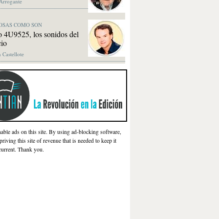
 Arrogante
OSAS COMO SON
 4U9525, los sonidos del
cio
 Castellote
nable ads on this site. By using ad-blocking software,
priving this site of revenue that is needed to keep it
current. Thank you.