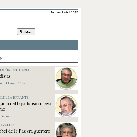
Jueves 2 Abril 2015
ÓN
TACÓN DEL GARCI
distas
anuel García-Otero
UMILLA ERRANTE
onía del bipartidismo lleva
tmo
. Gaciño
CAVALES"
bel de la Paz era guerrero