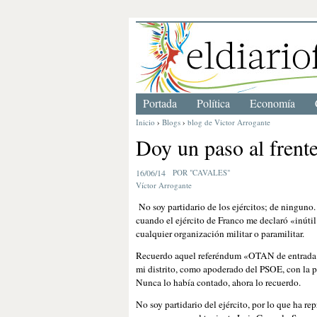
Portada
Política
Economía
Inicio
›
Blogs
›
blog de Victor Arrogante
Doy un paso al frente
16/06/14
POR "CAVALES"
Víctor Arrogante
No soy partidario de los ejércitos; de ninguno.
cuando el ejército de Franco me declaró «inútil 
cualquier organización militar o paramilitar.
Recuerdo aquel referéndum «OTAN de entrada no»
mi distrito, como apoderado del PSOE, con la p
Nunca lo había contado, ahora lo recuerdo.
No soy partidario del ejército, por lo que ha rep