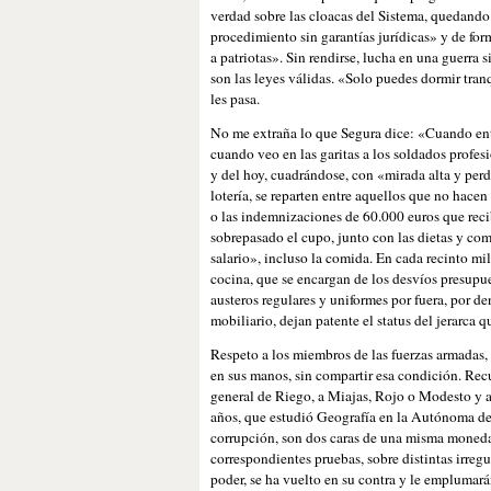
verdad sobre las cloacas del Sistema, quedando 
procedimiento sin garantías jurídicas» y de forma
a patriotas». Sin rendirse, lucha en una guerra s
son las leyes válidas. «Solo puedes dormir tranq
les pasa.
No me extraña lo que Segura dice: «Cuando entro
cuando veo en las garitas a los soldados profesi
y del hoy, cuadrándose, con «mirada alta y perdi
lotería, se reparten entre aquellos que no hac
o las indemnizaciones de 60.000 euros que recib
sobrepasado el cupo, junto con las dietas y comi
salario», incluso la comida. En cada recinto mil
cocina, que se encargan de los desvíos presupuest
austeros regulares y uniformes por fuera, por de
mobiliario, dejan patente el status del jerarca q
Respeto a los miembros de las fuerzas armadas, 
en sus manos, sin compartir esa condición. Recu
general de Riego, a Miajas, Rojo o Modesto y 
años, que estudió Geografía en la Autónoma de M
corrupción, son dos caras de una misma moneda.
correspondientes pruebas, sobre distintas irregul
poder, se ha vuelto en su contra y le emplumará