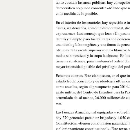
tanto cuesta a las arcas públicas, hay corrupci
democrática no puede consentir. «Mando que no
en la medida de lo posible.
En el interior de los cuarteles hay represión e 
castas, sin derechos, como un estado feudal, d
expresarme». Les aconsejo que lean «Un paso al
dentro y ejemplo para los militares con concienc
una ideología homogénea y una forma de pensar 
oficiales de la escala superior son los blancos; 
media son mestizos y la tropa la chusma. En lo
tienen a su alcance, para mantener el orden. Una
mayor intensidad posible del privilegio del pode
Echemos cuentas. Este clan oscuro, en el que im
estado feudal, corrupto y de ideología ultramon
euros anuales, según el presupuesto para 2014.
gasto militar, del Centro de Estudios para la P
acumulada de, al menos, 26.000 millones de eur
son.
Las Fuerzas Armadas, mal equipadas y sobredim
hay 270 generales para diez brigadas y 1.050 c
Constitución, «tienen como misión garantizar la
y el ordenamiento constitucional». Este texto, 