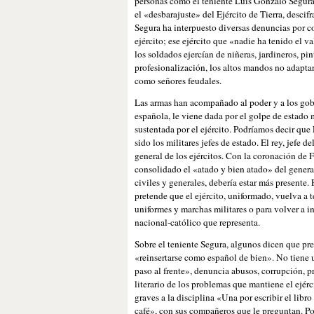
personas como el teniente Luis Gonzalo Segura
el «desbarajuste» del Ejército de Tierra, desci
Segura ha interpuesto diversas denuncias por co
ejército; ese ejército que «nadie ha tenido el v
los soldados ejercían de niñeras, jardineros, pi
profesionalización, los altos mandos no adaptar
como señores feudales.
Las armas han acompañado al poder y a los gobie
española, le viene dada por el golpe de estado m
sustentada por el ejército. Podríamos decir que
sido los militares jefes de estado. El rey, jefe 
general de los ejércitos. Con la coronación de
consolidado el «atado y bien atado» del genera
civiles y generales, debería estar más present
pretende que el ejército, uniformado, vuelva a t
uniformes y marchas militares o para volver a in
nacional-católico que representa.
Sobre el teniente Segura, algunos dicen que pre
«reinsertarse como español de bien». No tiene 
paso al frente», denuncia abusos, corrupción, p
literario de los problemas que mantiene el ejérc
graves a la disciplina «Una por escribir el libro
café», con sus compañeros que le preguntan. Pos