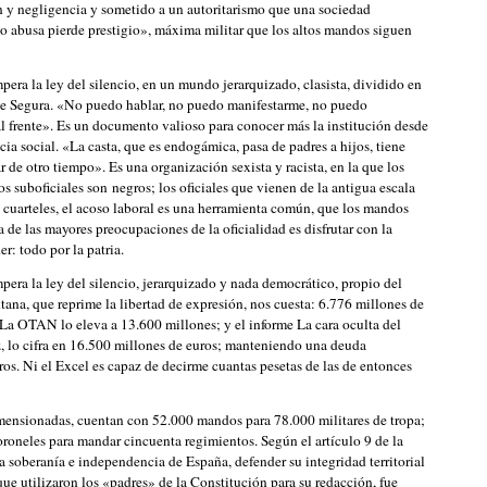
ón y negligencia y sometido a un autoritarismo que una sociedad
 abusa pierde prestigio», máxima militar que los altos mandos siguen
impera la ley del silencio, en un mundo jerarquizado, clasista, dividido en
ice Segura. «No puedo hablar, no puedo manifestarme, no puedo
 frente». Es un documento valioso para conocer más la institución desde
ia social. «La casta, que es endogámica, pasa de padres a hijos, tiene
de otro tiempo». Es una organización sexista y racista, en la que los
los suboficiales son negros; los oficiales que vienen de la antigua escala
s cuarteles, el acoso laboral es una herramienta común, que los mandos
 de las mayores preocupaciones de la oficialidad es disfrutar con la
r: todo por la patria.
pera la ley del silencio, jerarquizado y nada democrático, propio del
tana, que reprime la libertad de expresión, nos cuesta: 6.776 millones de
 La OTAN lo eleva a 13.600 millones; y el informe La cara oculta del
az, lo cifra en 16.500 millones de euros; manteniendo una deuda
os. Ni el Excel es capaz de decirme cuantas pesetas de las de entonces
ensionadas, cuentan con 52.000 mandos para 78.000 militares de tropa;
oroneles para mandar cincuenta regimientos. Según el artículo 9 de la
 soberanía e independencia de España, defender su integridad territorial
que utilizaron los «padres» de la Constitución para su redacción, fue