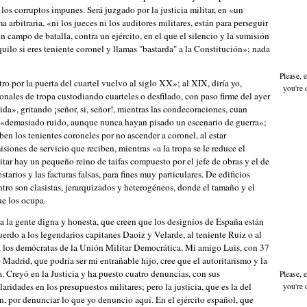
los corruptos impunes. Será juzgado por la justicia militar, en «un
 arbitraria, «ni los jueces ni los auditores militares, están para perseguir
in campo de batalla, contra un ejército, en el que el silencio y la sumisión
uilo si eres teniente coronel y llamas "bastarda" a la Constitución»; nada
Please, 
 por la puerta del cuartel vuelvo al siglo XX»; al XIX, diría yo,
you're 
onales de tropa custodiando cuarteles o desfilado, con paso firme del ayer
da», gritando ¡señor, si, señor!, mientras las condecoraciones, cuan
en «demasiado ruido, aunque nunca hayan pisado un escenario de guerra»;
en los tenientes coroneles por no ascender a coronel, al estar
siones de servicio que reciben, mientras «a la tropa se le reduce el
itar hay un pequeño reino de taifas compuesto por el jefe de obras y el de
arios y las facturas falsas, para fines muy particulares. De edificios
ntro son clasistas, jerarquizados y heterogéneos, donde el tamaño y el
ue los ocupa.
a la gente digna y honesta, que creen que los designios de España están
erdo a los legendarios capitanes Daoiz y Velarde, al teniente Ruiz o al
a los demócratas de la Unión Militar Democrática. Mi amigo Luis, con 37
adrid, que podría ser mi entrañable hijo, cree que el autoritarismo y la
 Creyó en la Justicia y ha puesto cuatro denuncias, con sus
Please, 
aridades en los presupuestos militares; pero la justicia, que es la del
you're 
n, por denunciar lo que yo denuncio aquí. En el ejército español, que