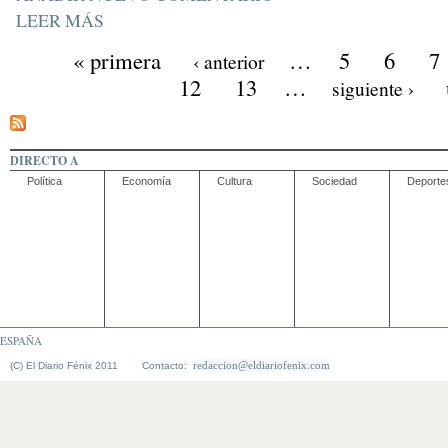
LEER MÁS
« primera
…
5
6
7
‹ anterior
12
13
…
siguiente ›
DIRECTO A
Política
Economía
Cultura
Sociedad
Deporte
ESPAÑA
redaccion@eldiariofenix.com
(C) El Diario Fénix 2011 Contacto: