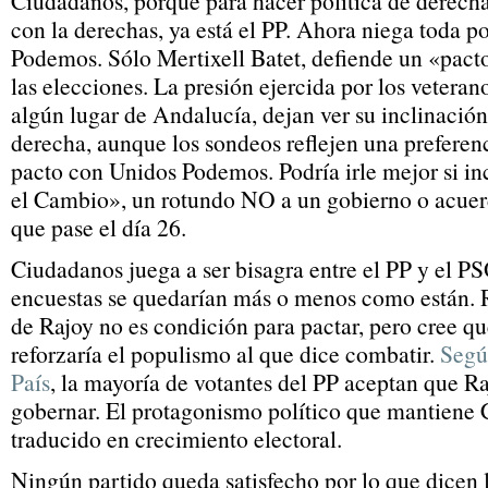
Ciudadanos, porque para hacer política de derecha
con la derechas, ya está el PP. Ahora niega toda p
Podemos. Sólo Mertixell Batet, defiende un «pacto
las elecciones. La presión ejercida por los veteran
algún lugar de Andalucía, dejan ver su inclinación
derecha, aunque los sondeos reflejen una preferen
pacto con Unidos Podemos. Podría irle mejor si in
el Cambio», un rotundo NO a un gobierno o acuerd
que pase el día 26.
Ciudadanos juega a ser bisagra entre el PP y el P
encuestas se quedarían más o menos como están. R
de Rajoy no es condición para pactar, pero cree q
reforzaría el populismo al que dice combatir.
Segú
País
, la mayoría de votantes del PP aceptan que R
gobernar. El protagonismo político que mantiene 
traducido en crecimiento electoral.
Ningún partido queda satisfecho por lo que dicen l