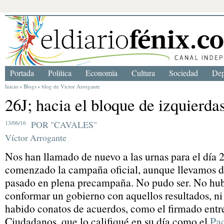
Portada
Política
Economía
Cultura
Sociedad
Dep
Inicio
›
Blogs
›
blog de Victor Arrogante
26J; hacia el bloque de izquierda
13/06/16
POR "CAVALES"
Víctor Arrogante
Nos han llamado de nuevo a las urnas para el día 
comenzado la campaña oficial, aunque llevamos d
pasado en plena precampaña. No pudo ser. No hub
conformar un gobierno con aquellos resultados, ni
habido conatos de acuerdos, como el firmado ent
Ciudadanos, que lo califiqué en su día como el
Pac