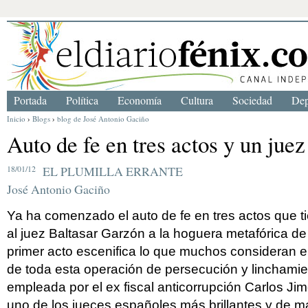
Portada
Política
Economía
Cultura
Sociedad
Dep
Inicio
›
Blogs
›
blog de José Antonio Gaciño
Auto de fe en tres actos y un juez
18/01/12
EL PLUMILLA ERRANTE
José Antonio Gaciño
Ya ha comenzado el auto de fe en tres actos que ti
al juez Baltasar Garzón a la hoguera metafórica de s
primer acto escenifica lo que muchos consideran 
de toda esta operación de persecución y linchamien
empleada por el ex fiscal anticorrupción Carlos Jim
uno de los jueces españoles más brillantes y de ma