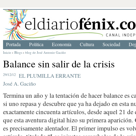
Portada
Política
Economía
Cultura
Sociedad
Dep
Inicio
›
Blogs
›
blog de José Antonio Gaciño
Balance sin salir de la crisis
29/12/12
EL PLUMILLA ERRANTE
José A. Gaciño
Termina un año y la tentación de hacer balance es cas
si uno repasa y descubre que ya ha dejado en esta n
exactamente cincuenta artículos, desde aquel 21 de
que esta aventura digital hizo su primera aparición.
es precisamente alentador. El primer impulso es volv