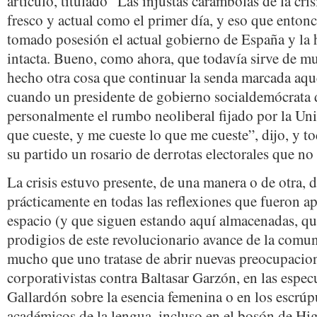
artículo, titulado “Las injustas carambolas de la cris
fresco y actual como el primer día, y eso que enton
tomado posesión el actual gobierno de España y la h
intacta. Bueno, como ahora, que todavía sirve de mu
hecho otra cosa que continuar la senda marcada aqu
cuando un presidente de gobierno socialdemócrata 
personalmente el rumbo neoliberal fijado por la Un
que cueste, y me cueste lo que me cueste”, dijo, y to
su partido un rosario de derrotas electorales que no
La crisis estuvo presente, de una manera o de otra, d
prácticamente en todas las reflexiones que fueron a
espacio (y que siguen estando aquí almacenadas, qu
prodigios de este revolucionario avance de la comun
mucho que uno tratase de abrir nuevas preocupacione
corporativistas contra Baltasar Garzón, en las espec
Gallardón sobre la esencia femenina o en los escrúpu
académicos de la lengua, incluso en el bosón de Hig