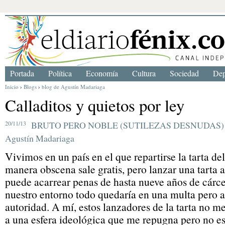
Portada
Política
Economía
Cultura
Sociedad
Dep
Inicio
›
Blogs
›
blog de Agustín Madariaga
Calladitos y quietos por ley
20/11/13
BRUTO PERO NOBLE (SUTILEZAS DESNUDAS)
Agustín Madariaga
Vivimos en un país en el que repartirse la tarta de
manera obscena sale gratis, pero lanzar una tarta a
puede acarrear penas de hasta nueve años de cárcel
nuestro entorno todo quedaría en una multa pero aq
autoridad. A mí, estos lanzadores de la tarta no m
a una esfera ideológica que me repugna pero no es