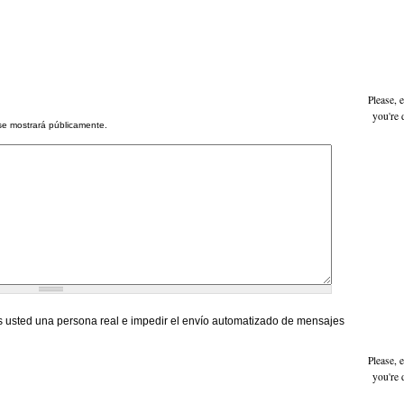
Please, 
you're 
se mostrará públicamente.
 usted una persona real e impedir el envío automatizado de mensajes
Please, 
you're 