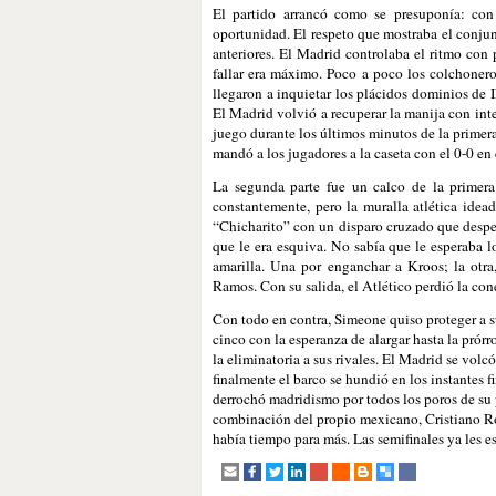
El partido arrancó como se presuponía: co
oportunidad. El respeto que mostraba el conjun
anteriores. El Madrid controlaba el ritmo con 
fallar era máximo. Poco a poco los colchonero
llegaron a inquietar los plácidos dominios de I
El Madrid volvió a recuperar la manija con int
juego durante los últimos minutos de la primer
mandó a los jugadores a la caseta con el 0-0 en
La segunda parte fue un calco de la primera
constantemente, pero la muralla atlética idea
“Chicharito” con un disparo cruzado que despe
que le era esquiva. No sabía que le esperaba 
amarilla. Una por enganchar a Kroos; la otra
Ramos. Con su salida, el Atlético perdió la con
Con todo en contra, Simeone quiso proteger a 
cinco con la esperanza de alargar hasta la prórr
la eliminatoria a sus rivales. El Madrid se volcó
finalmente el barco se hundió en los instantes f
derrochó madridismo por todos los poros de su p
combinación del propio mexicano, Cristiano Ro
había tiempo para más. Las semifinales ya les e