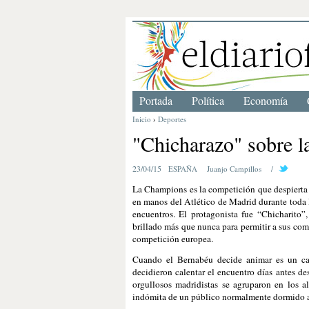
Portada
Política
Economía
Inicio
›
Deportes
"Chicharazo" sobre l
23/04/15
ESPAÑA
Juanjo Campillos
/
La Champions es la competición que despierta 
en manos del Atlético de Madrid durante toda la
encuentros. El protagonista fue “Chicharito
brillado más que nunca para permitir a sus com
competición europea.
Cuando el Bernabéu decide animar es un cam
decidieron calentar el encuentro días antes des
orgullosos madridistas se agruparon en los a
indómita de un público normalmente dormido am