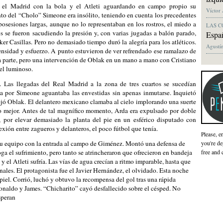
n el Madrid con la bola y el Atleti aguardando en campo propio su
Víctor
to del “Cholo” Simeone era insólito, teniendo en cuenta los precedentes
posesiones largas, aunque no lo representaban en los rostros, el miedo a
LAS C
s se fueron sacudiendo la presión y, con varias jugadas a balón parado,
Españ
ker Casillas. Pero no demasiado tiempo duró la alegría para los atléticos.
Agustín
ensidad y esfuerzo. A punto estuvieron de ver refrendado ese ramalazo de
a parte, pero una intervención de Oblak en un mano a mano con Cristiano
 el luminoso.
. Las llegadas del Real Madrid a la zona de tres cuartos se sucedían
da por Simeone aguantaba las envestidas sin apenas inmutarse. Inquietó
jó Oblak. El delantero mexicano clamaba al cielo implorando una suerte
lo mejor. Antes de tal magnífico momento, Arda era expulsado por doble
, por elevar demasiado la planta del pie en un esférico disputado con
exión entre zagueros y delanteros, el poco fútbol que tenía.
Please, e
su equipo con la entrada al campo de Giménez. Montó una defensa de
you're de
oga el sufrimiento, pero tanto se atrincheraron que ofrecieron en bandeja
free and 
 y el Atleti sufría. Las vías de agua crecían a ritmo imparable, hasta que
inales. El protagonista fue el Javier Hernández, el olvidado. Esta noche
iel. Corrió, luchó y obtuvo la recompensa del gol tras una rápida
naldo y James. “Chicharito” cayó desfallecido sobre el césped. No
speran