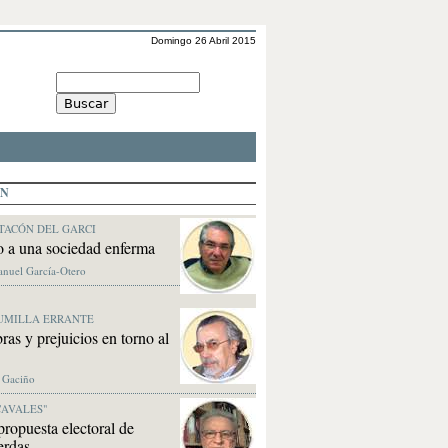
Domingo 26 Abril 2015
ÓN
TACÓN DEL GARCI
 a una sociedad enferma
anuel García-Otero
UMILLA ERRANTE
as y prejuicios en torno al
. Gaciño
CAVALES"
ropuesta electoral de
erdas