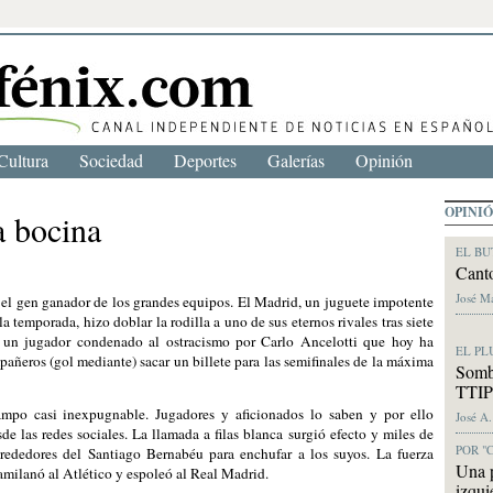
Cultura
Sociedad
Deportes
Galerías
Opinión
OPINI
a bocina
EL BU
Canto
José M
el gen ganador de los grandes equipos. El Madrid, un juguete impotente
 temporada, hizo doblar la rodilla a uno de sus eternos rivales tras siete
”, un jugador condenado al ostracismo por Carlo Ancelotti que hoy ha
EL PL
pañeros (gol mediante) sacar un billete para las semifinales de la máxima
Sombr
TTIP
po casi inexpugnable. Jugadores y aficionados lo saben y por ello
José A
de las redes sociales. La llamada a filas blanca surgió efecto y miles de
POR "
lrededores del Santiago Bernabéu para enchufar a los suyos. La fuerza
Una p
ilanó al Atlético y espoleó al Real Madrid.
izqui