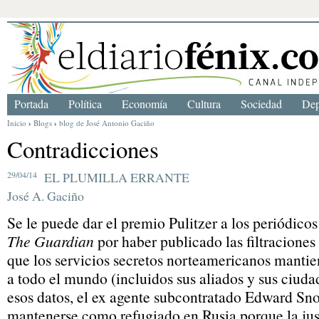
Portada
Política
Economía
Cultura
Sociedad
Dep
Inicio
›
Blogs
›
blog de José Antonio Gaciño
Contradicciones
29/04/14
EL PLUMILLA ERRANTE
José A. Gaciño
Se le puede dar el premio Pulitzer a los periódico
The
Guardian
por haber publicado las filtraciones
que los servicios secretos norteamericanos manti
a todo el mundo (incluidos sus aliados y sus ciudad
esos datos, el ex agente subcontratado Edward Sn
mantenerse como refugiado en Rusia porque la jus