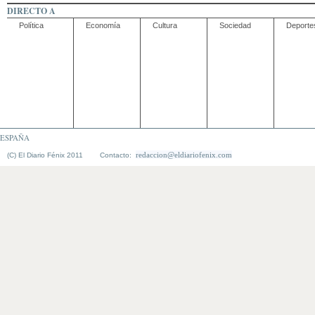
DIRECTO A
Política
Economía
Cultura
Sociedad
Deporte
ESPAÑA
redaccion@eldiariofenix.com
(C) El Diario Fénix 2011 Contacto: