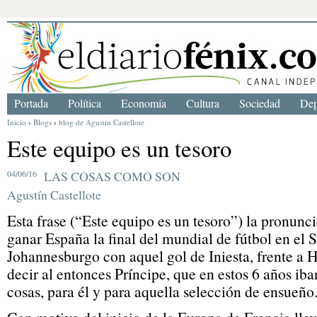
Portada
Política
Economía
Cultura
Sociedad
Dep
Inicio
›
Blogs
›
blog de Agustín Castellote
Este equipo es un tesoro
04/06/16
LAS COSAS COMO SON
Agustín Castellote
Esta frase (“Este equipo es un tesoro”) la pronunci
ganar España la final del mundial de fútbol en el 
Johannesburgo con aquel gol de Iniesta, frente a 
decir al entonces Príncipe, que en estos 6 años iba
cosas, para él y para aquella selección de ensueño