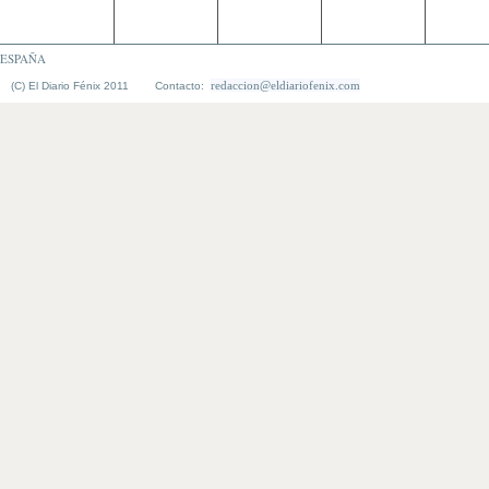
ESPAÑA
redaccion@eldiariofenix.com
(C) El Diario Fénix 2011 Contacto: