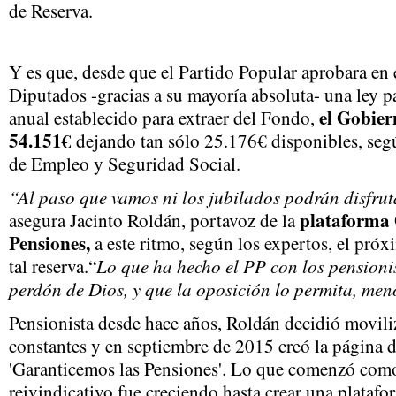
de Reserva.
Y es que, desde que el Partido Popular aprobara en 
Diputados -gracias a su mayoría absoluta- una ley pa
el Gobier
anual establecido para extraer del Fondo,
54.151€
dejando tan sólo 25.176€ disponibles, seg
de Empleo y Seguridad Social.
“Al paso que vamos ni los jubilados podrán disfrut
plataforma 
asegura Jacinto Roldán, portavoz de la
Pensiones,
a este ritmo, según los expertos, el próx
Lo que ha hecho el PP con los pensionis
tal reserva.“
perdón de Dios, y que la oposición lo permita, me
Pensionista desde hace años, Roldán decidió moviliz
constantes y en septiembre de 2015 creó la página
'Garanticemos las Pensiones'. Lo que comenzó com
reivindicativo fue creciendo hasta crear una plataf