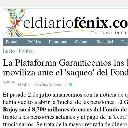
Portada
Política
Economía
Cultura
Sociedad
Dep
Inicio
›
Política
La Plataforma Garanticemos las 
moviliza ante el 'saqueo' del Fon
08/08/16
ESPAÑA
Aroa Díaz Gutiérrez
/
El pasado 2 de julio amanecimos con la noticia de 
había vuelto a abrir la 'hucha' de las pensiones. El
Rajoy sacó 8,700 millones de euros del Fondo d
frente a las pensiones actuales y al pago de la 'extra'
funcionarios. Se trata de la mayor retirada de diner