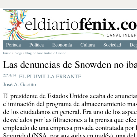
Portada
Política
Economía
Cultura
Sociedad
Dep
Inicio
›
Blogs
›
blog de José Antonio Gaciño
Las denuncias de Snowden no ib
22/01/14
EL PLUMILLA ERRANTE
José A. Gaciño
El presidente de Estados Unidos acaba de anunciar
eliminación del programa de almacenamiento masi
de los ciudadanos en general. Era uno de los aspe
desvelados por las filtraciones a la prensa que e
empleado de una empresa privada contratada por 
Seguridad (NSA, por sus siglas en inglés), una de