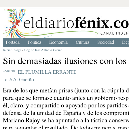
Portada
Política
Economía
Cultura
Sociedad
Dep
Inicio
›
Blogs
›
blog de José Antonio Gaciño
Sin demasiadas ilusiones con los
25/01/16
EL PLUMILLA ERRANTE
José A. Gaciño
Era de los que metían prisas (junto con la cúpula 
para que se formase cuanto antes un gobierno resp
él, claro, y compartido o apoyado por los partidos
defensa de la unidad de España y de los compromi
Mariano Rajoy se ha apuntado a la táctica conser
para aguantar el resultado. De todas maneras, pare