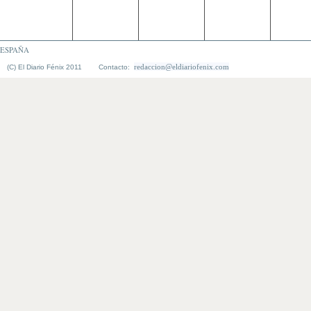
ESPAÑA
redaccion@eldiariofenix.com
(C) El Diario Fénix 2011 Contacto: