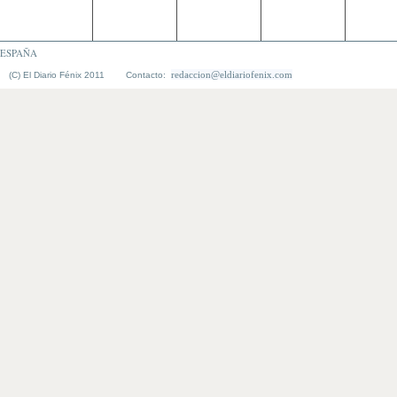
ESPAÑA
redaccion@eldiariofenix.com
(C) El Diario Fénix 2011 Contacto: