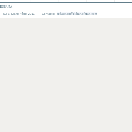
ESPAÑA
redaccion@eldiariofenix.com
(C) El Diario Fénix 2011 Contacto: