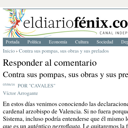
Portada
Política
Economía
Cultura
Sociedad
Dep
Inicio
›
Contra sus pompas, sus obras y sus prelados
Responder al comentario
Contra sus pompas, sus obras y sus pr
05/06/16
POR "CAVALES"
Víctor Arrogante
En estos días venimos conociendo las declaracion
cardenal arzobispo de Valencia. Si no fuera porqu
Sistema, incluso podría entenderse que él mismo l
que es un auténtico
perroflauta.
Le quitaremos la f