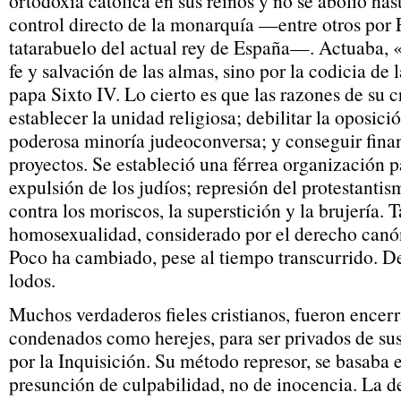
ortodoxia católica en sus reinos y no se abolió has
control directo de la monarquía —entre otros por
tatarabuelo del actual rey de España—. Actuaba, «
fe y salvación de las almas, sino por la codicia de 
papa Sixto IV. Lo cierto es que las razones de su c
establecer la unidad religiosa; debilitar la oposici
poderosa minoría judeoconversa; y conseguir fina
proyectos. Se estableció una férrea organización p
expulsión de los judíos; represión del protestantis
contra los moriscos, la superstición y la brujería. 
homosexualidad, considerado por el derecho can
Poco ha cambiado, pese al tiempo transcurrido. De
lodos.
Muchos verdaderos fieles cristianos, fueron encerr
condenados como herejes, para ser privados de su
por la Inquisición. Su método represor, se basaba e
presunción de culpabilidad, no de inocencia. La d