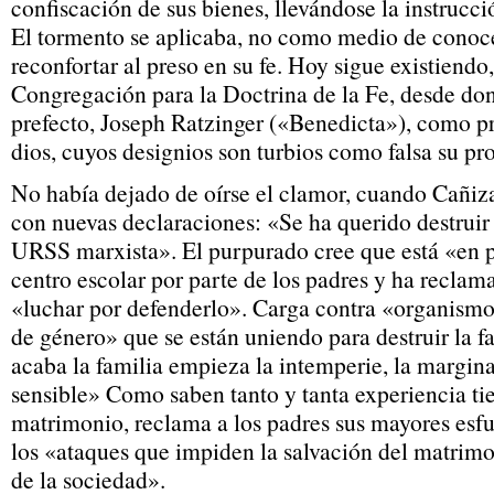
confiscación de sus bienes, llevándose la instrucc
El tormento se aplicaba, no como medio de conoce
reconfortar al preso en su fe. Hoy sigue existiend
Congregación para la Doctrina de la Fe, desde don
prefecto, Joseph Ratzinger («Benedicta»), como pr
dios, cuyos designios son turbios como falsa su pr
No había dejado de oírse el clamor, cuando Cañiza
con nuevas declaraciones: «Se ha querido destruir 
URSS marxista». El purpurado cree que está «en p
centro escolar por parte de los padres y ha reclam
«luchar por defenderlo». Carga contra «organismo
de género» que se están uniendo para destruir la f
acaba la familia empieza la intemperie, la margin
sensible» Como saben tanto y tanta experiencia ti
matrimonio, reclama a los padres sus mayores esfu
los «ataques que impiden la salvación del matrim
de la sociedad».