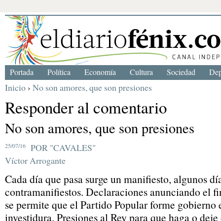
Portada
Política
Economía
Cultura
Sociedad
Dep
Inicio
›
No son amores, que son presiones
Responder al comentario
No son amores, que son presiones
25/07/16
POR "CAVALES"
Víctor Arrogante
Cada día que pasa surge un manifiesto, algunos día
contramanifiestos. Declaraciones anunciando el fi
se permite que el Partido Popular forme gobierno 
investidura. Presiones al Rey para que haga o deje 