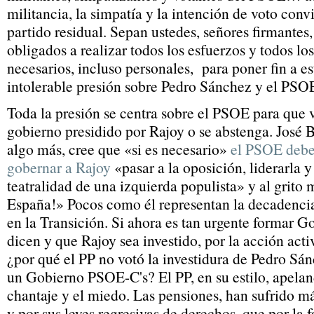
militancia, la simpatía y la intención de voto con
partido residual. Sepan ustedes, señores firmante
obligados a realizar todos los esfuerzos y todos los
necesarios, incluso personales, para poner fin a e
intolerable presión sobre Pedro Sánchez y el PSO
Toda la presión se centra sobre el PSOE para que v
gobierno presidido por Rajoy o se abstenga. José B
algo más, cree que «si es necesario»
el PSOE debe 
gobernar a Rajoy
«pasar a la oposición, liderarla y
teatralidad de una izquierda populista» y al grito 
España!» Pocos como él representan la decadenci
en la Transición. Si ahora es tan urgente formar G
dicen y que Rajoy sea investido, por la acción act
¿por qué el PP no votó la investidura de Pedro Sá
un Gobierno PSOE-C's? El PP, en su estilo, apeland
chantaje y el miedo. Las pensiones, han sufrido m
y por sus leyes regresivas de derechos, que por la 