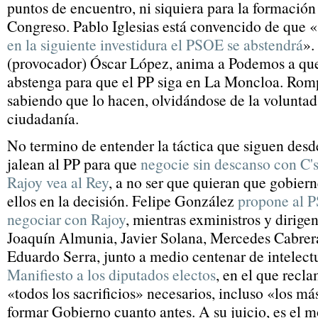
puntos de encuentro, ni siquiera para la formación
Congreso. Pablo Iglesias está convencido de que «
en la siguiente investidura el PSOE se abstendrá
».
(provocador) Óscar López, anima a Podemos a que
abstenga para que el PP siga en La Moncloa. Rom
sabiendo que lo hacen, olvidándose de la voluntad 
ciudadanía.
No termino de entender la táctica que siguen des
jalean al PP para que
negocie sin descanso con C
Rajoy vea al Rey
, a no ser que quieran que gobier
ellos en la decisión. Felipe González
propone al 
negociar con Rajoy
, mientras exministros y dirige
Joaquín Almunia, Javier Solana, Mercedes Cabrera
Eduardo Serra, junto a medio centenar de intelectu
Manifiesto a los diputados electos
, en el que recla
«todos los sacrificios» necesarios, incluso «los má
formar Gobierno cuanto antes. A su juicio, es el