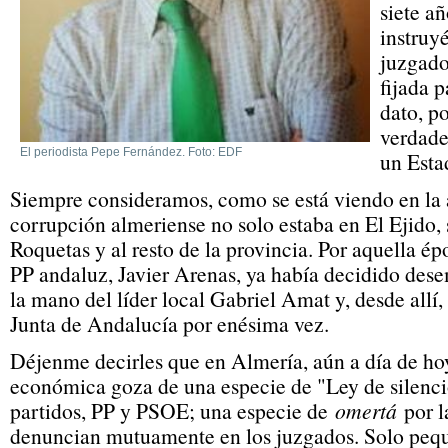
siete a
instruy
juzgado
fijada p
dato, po
verdade
El periodista Pepe Fernández. Foto: EDF
un Esta
Siempre consideramos, como se está viendo en la 
corrupción almeriense no solo estaba en El Ejido, 
Roquetas y al resto de la provincia. Por aquella épo
PP andaluz, Javier Arenas, ya había decidido des
la mano del líder local Gabriel Amat y, desde allí, 
Junta de Andalucía por enésima vez.
Déjenme decirles que en Almería, aún a día de hoy
económica goza de una especie de "Ley de silenci
partidos, PP y PSOE; una especie de
omertá
por l
denuncian mutuamente en los juzgados. Solo pequ