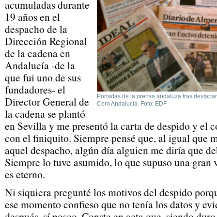
acumuladas durante
19 años en el
despacho de la
Dirección Regional
de la cadena en
Andalucía -de la
que fui uno de sus
fundadores- el
Portadas de la prensa andaluza tras destapa
Director General de
Cero Andalucía. Foto: EDF
la cadena se plantó
en Sevilla y me presentó la carta de despido y el 
con el finiquito. Siempre pensé que, al igual que 
aquel despacho, algún día alguien me diría que d
Siempre lo tuve asumido, lo que supuso una gran v
es eterno.
Ni siquiera pregunté los motivos del despido porqu
ese momento confieso que no tenía los datos y evi
después, sí poseo. Conste en acta que, siendo duro