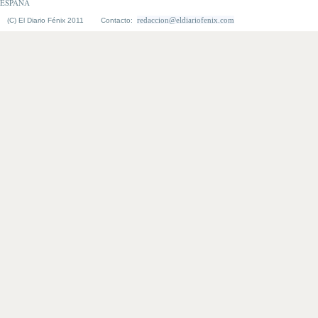
ESPAÑA
redaccion@eldiariofenix.com
(C) El Diario Fénix 2011 Contacto: