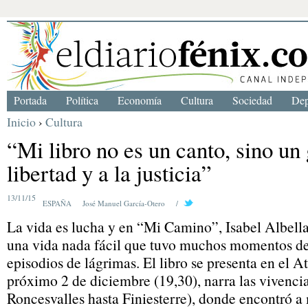
Portada
Política
Economía
Cultura
Sociedad
Dep
Inicio
›
Cultura
“Mi libro no es un canto, sino un 
libertad y a la justicia”
13/11/15
ESPAÑA
José Manuel García-Otero
/
La vida es lucha y en “Mi Camino”, Isabel Albella
una vida nada fácil que tuvo muchos momentos de
episodios de lágrimas. El libro se presenta en el At
próximo 2 de diciembre (19,30), narra las vivenci
Roncesvalles hasta Finiesterre), donde encontró 