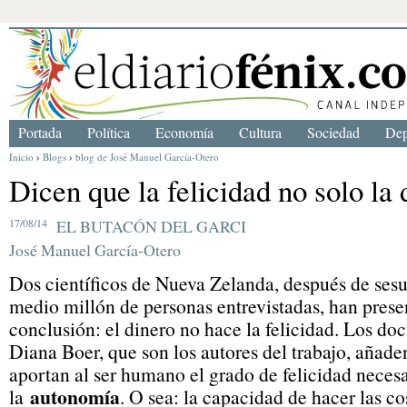
Portada
Política
Economía
Cultura
Sociedad
Dep
Inicio
›
Blogs
›
blog de José Manuel García-Otero
Dicen que la felicidad no solo la 
17/08/14
EL BUTACÓN DEL GARCI
José Manuel García-Otero
Dos científicos de Nueva Zelanda, después de ses
medio millón de personas entrevistadas, han prese
conclusión: el dinero no hace la felicidad. Los do
Diana Boer, que son los autores del trabajo, añade
aportan al ser humano el grado de felicidad necesa
autonomía
la
. O sea: la capacidad de hacer las c