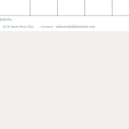
ESPAÑA
redaccion@eldiariofenix.com
(C) El Diario Fénix 2011 Contacto: