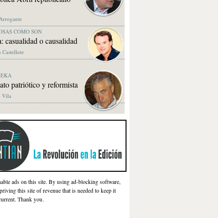
 Arrogante
OSAS COMO SON
: casualidad o causalidad
 Castellote
NEKA
lato patriótico y reformista
 Vila
nable ads on this site. By using ad-blocking software,
priving this site of revenue that is needed to keep it
current. Thank you.