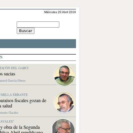
Miércoles 20 Abril 2016
ÓN
TACÓN DEL GARCI
s sucias
anuel García-Otero
UMILLA ERRANTE
araísos fiscales gozan de
a salud
ntonio Gaciño
CAVALES"
y obra de la Segunda
lica Abril republicano