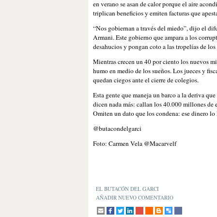
en verano se asan de calor porque el aire acondi
triplican beneficios y emiten facturas que apest
“Nos gobiernan a través del miedo”, dijo el di
Armani. Este gobierno que ampara a los corrupt
desahucios y pongan coto a las tropelías de lo
Mientras crecen un 40 por ciento los nuevos mi
humo en medio de los sueños. Los jueces y fisca
quedan ciegos ante el cierre de colegios.
Esta gente que maneja un barco a la deriva que
dicen nada más: callan los 40.000 millones de eu
Omiten un dato que los condena: ese dinero lo 
@butacondelgarci
Foto: Carmen Vela @Macarvelf
EL BUTACÓN DEL GARCI
AÑADIR NUEVO COMENTARIO