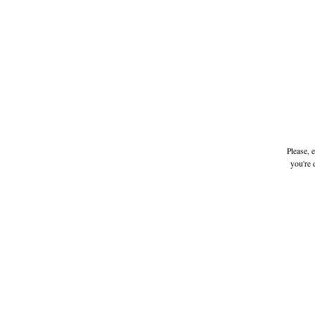
Please, 
you're 