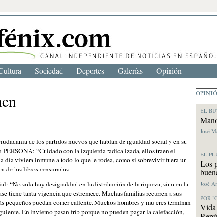
Cultura
Sociedad
Deportes
Galerías
Opinión
OPINI
nen
EL BU
Mano
José M
ciudadanía de los partidos nuevos que hablan de igualdad social y en su
ra PERSONA: “Cuidado con la izquierda radicalizada, ellos traen el
EL PL
a día viviera inmune a todo lo que le rodea, como si sobrevivir fuera un
Los p
ca de los libros censurados.
buen
José A
al: “No solo hay desigualdad en la distribución de la riqueza, sino en la
rase tiene tanta vigencia que estremece. Muchas familias recurren a sus
POR "
 más pequeños puedan comer caliente. Muchos hombres y mujeres terminan
Vida 
iguiente. En invierno pasan frío porque no pueden pagar la calefacción,
Repúb