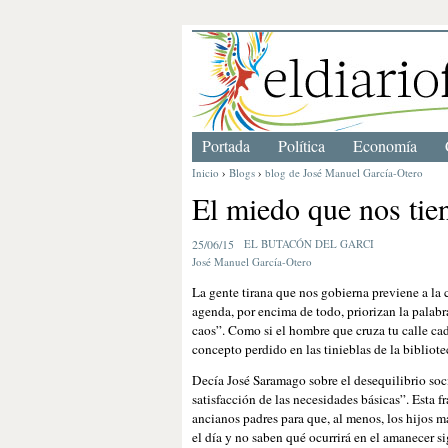
Portada
Política
Economía
Inicio
›
Blogs
›
blog de José Manuel García-Otero
El miedo que nos tie
25/06/15
EL BUTACÓN DEL GARCI
José Manuel García-Otero
La gente tirana que nos gobierna previene a la 
agenda, por encima de todo, priorizan la palab
caos”. Como si el hombre que cruza tu calle cad
concepto perdido en las tinieblas de la bibliote
Decía José Saramago sobre el desequilibrio soci
satisfacción de las necesidades básicas”. Esta f
ancianos padres para que, al menos, los hijos
el día y no saben qué ocurrirá en el amanecer s