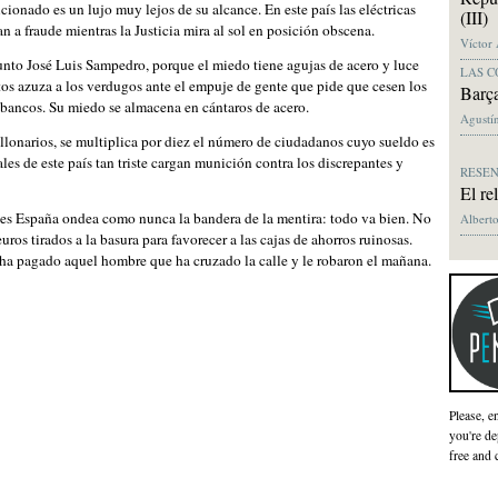
cionado es un lujo muy lejos de su alcance. En este país las eléctricas
(III)
an a fraude mientras la Justicia mira al sol en posición obscena.
Víctor
funto José Luis Sampedro, porque el miedo tiene agujas de acero y luce
LAS C
os azuza a los verdugos ante el empuje de gente que pide que cesen los
Barça
s bancos. Su miedo se almacena en cántaros de acero.
Agustín
llonarios, se multiplica por diez el número de ciudadanos cuyo sueldo es
les de este país tan triste cargan munición contra los discrepantes y
RESE
El re
 es España ondea como nunca la bandera de la mentira: todo va bien. No
Alberto
ros tirados a la basura para favorecer a las cajas de ahorros ruinosas.
ha pagado aquel hombre que ha cruzado la calle y le robaron el mañana.
Please, e
you're de
free and 