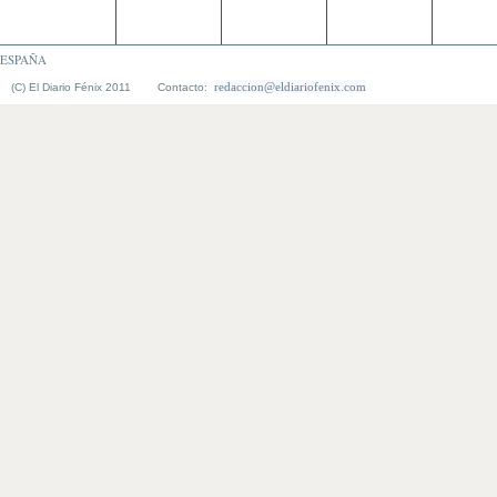
ESPAÑA
redaccion@eldiariofenix.com
(C) El Diario Fénix 2011 Contacto: