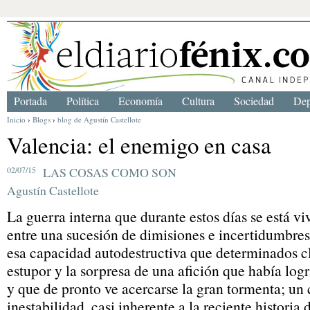
Portada
Política
Economía
Cultura
Sociedad
Dep
Inicio
›
Blogs
›
blog de Agustín Castellote
Valencia: el enemigo en casa
02/07/15
LAS COSAS COMO SON
Agustín Castellote
La guerra interna que durante estos días se está vi
entre una sucesión de dimisiones e incertidumbres
esa capacidad autodestructiva que determinados cl
estupor y la sorpresa de una afición que había logr
y que de pronto ve acercarse la gran tormenta; un 
inestabilidad, casi inherente a la reciente historia 