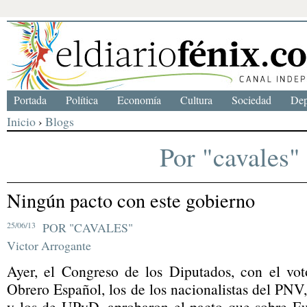
Portada
Política
Economía
Cultura
Sociedad
Dep
Inicio
›
Blogs
Por "cavales"
Ningún pacto con este gobierno
25/06/13
POR "CAVALES"
Victor Arrogante
Ayer, el Congreso de los Diputados, con el voto
Obrero Español, los de los nacionalistas del PNV
y los de UPyD, aprobaron el pacto que sobre E