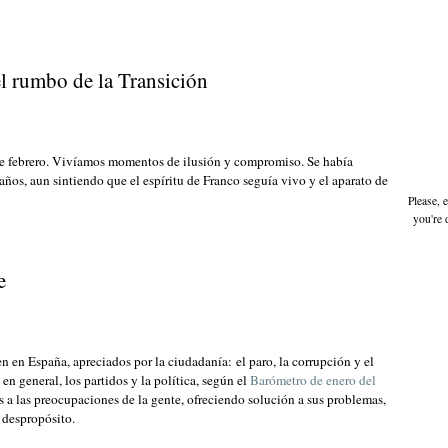
l rumbo de la Transición
 de febrero. Vivíamos momentos de ilusión y compromiso. Se había
ños, aun sintiendo que el espíritu de Franco seguía vivo y el aparato de
Please, 
you're 
e
n en España, apreciados por la ciudadanía: el paro, la corrupción y el
en general, los partidos y la política, según el
Barómetro de enero del
s a las preocupaciones de la gente, ofreciendo solución a sus problemas,
 despropósito.