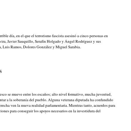
ible día, en el que el terrorismo fascista asesinó a cinco personas en
ira, Javier Sauquillo, Serafín Holgado y Ángel Rodríguez y sus
, Luis Ramos, Dolores González y Miguel Sarabia.
s
resco se mueve entre los escaños; alto nivel formativo, mucha juventud,
ntar a la soberanía del pueblo. Alguna veterana diputada ha confundido
erecha ven la nueva realidad parlamentaria. Mientras tanto, acuerdos para
iones para conseguir los apoyos necesarios en la investidura del