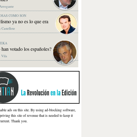
 Arrogante
OSAS COMO SON
clismo ya no es lo que era
 Castellote
NEKA
 han votado los españoles?
 Vila
nable ads on this site. By using ad-blocking software,
priving this site of revenue that is needed to keep it
current. Thank you.