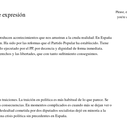
Please, 
e expresión
you're 
producen acontecimientos que nos arrastran a la cruda realidad. En España
ón. Ha sido por las reformas que el Partido Popular ha establecido. Tiene
lo ejecutado por el PP, por decencia y dignidad de forma inmediata.
erechos y las libertades, que con tanto sufrimiento conseguimos.
 traiciones. La traición en política es más habitual de lo que parece. Se
es consecuencias. En momentos complicados es cuando más se dejan ver o
eslealtad cometida por dos diputados socialistas dejó en minoría a la
a crisis política sin precedentes en España.