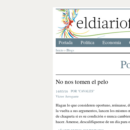
Portada
Política
Economía
Inicio
›
Blogs
Po
No nos tomen el pelo
14/03/16
POR "CAVALES"
Víctor Arrogante
Hagan lo que consideren oportuno, reúnanse, deb
la vuelta a sus argumentos, lancen los mismos 
de chaqueta si es su condición o nunca cambien
hacer. Ámense, descalifíquense de un día para o