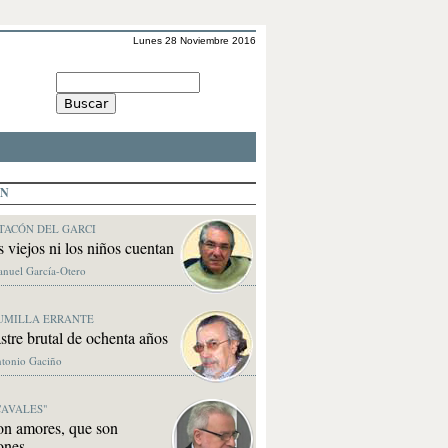
Lunes 28 Noviembre 2016
ÓN
TACÓN DEL GARCI
s viejos ni los niños cuentan
anuel García-Otero
UMILLA ERRANTE
stre brutal de ochenta años
ntonio Gaciño
CAVALES"
on amores, que son
ones