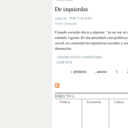
De izquierdas
10/01/16
POR "CAVALES"
Víctor Arrogante
Cuando escucho decir a alguien: "yo no soy ni d
estando vigente. Es dar prioridad a las política
social, no consentir las injusticias sociales y
aberración.
AÑADIR NUEVO COMENTARIO
LEER MÁS
« primera
1
‹ anterior
DIRECTO A
Política
Economía
Cultura