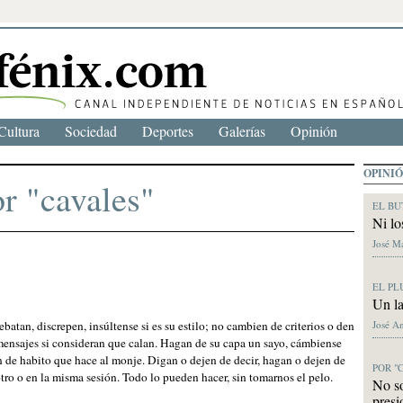
Cultura
Sociedad
Deportes
Galerías
Opinión
OPINI
r "cavales"
EL BU
Ni lo
José M
EL PL
Un la
José A
atan, discrepen, insúltense si es su estilo; no cambien de criterios o den
mensajes si consideran que calan. Hagan de su capa un sayo, cámbiense
 de habito que hace al monje. Digan o dejen de decir, hagan o dejen de
POR "
tro o en la misma sesión. Todo lo pueden hacer, sin tomarnos el pelo.
No s
presi