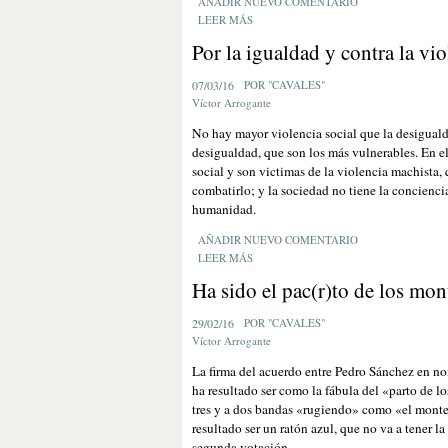
AÑADIR NUEVO COMENTARIO
LEER MÁS
Por la igualdad y contra la vio
07/03/16
POR "CAVALES"
Víctor Arrogante
No hay mayor violencia social que la desigual
desigualdad, que son los más vulnerables. En el
social y son victimas de la violencia machista,
combatirlo; y la sociedad no tiene la conciencia 
humanidad.
AÑADIR NUEVO COMENTARIO
LEER MÁS
Ha sido el pac(r)to de los mon
29/02/16
POR "CAVALES"
Víctor Arrogante
La firma del acuerdo entre Pedro Sánchez en n
ha resultado ser como la fábula del «parto de lo
tres y a dos bandas «rugiendo» como «el monte»
resultado ser un ratón azul, que no va a tener l
segunda votación.