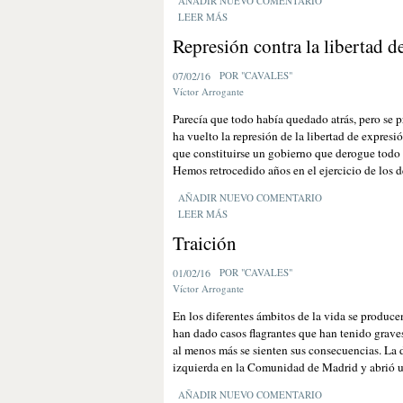
AÑADIR NUEVO COMENTARIO
LEER MÁS
Represión contra la libertad d
07/02/16
POR "CAVALES"
Víctor Arrogante
Parecía que todo había quedado atrás, pero se 
ha vuelto la represión de la libertad de expresi
que constituirse un gobierno que derogue todo 
Hemos retrocedido años en el ejercicio de los d
AÑADIR NUEVO COMENTARIO
LEER MÁS
Traición
01/02/16
POR "CAVALES"
Víctor Arrogante
En los diferentes ámbitos de la vida se producen
han dado casos flagrantes que han tenido grav
al menos más se sienten sus consecuencias. La d
izquierda en la Comunidad de Madrid y abrió un
AÑADIR NUEVO COMENTARIO