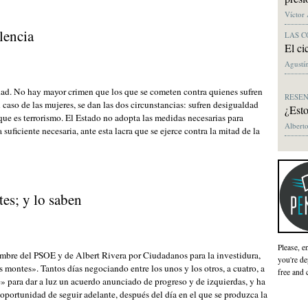
Víctor
lencia
LAS C
El ci
Agustín
dad. No hay mayor crimen que los que se cometen contra quienes sufren
RESE
 caso de las mujeres, se dan las dos circunstancias: sufren desigualdad
¿Esto
 que es terrorismo. El Estado no adopta las medidas necesarias para
Alberto
suficiente necesaria, ante esta lacra que se ejerce contra la mitad de la
tes; y lo saben
Please, e
ombre del PSOE y de Albert Rivera por Ciudadanos para la investidura,
you're de
s montes». Tantos días negociando entre los unos y los otros, a cuatro, a
free and 
 para dar a luz un acuerdo anunciado de progreso y de izquierdas, y ha
a oportunidad de seguir adelante, después del día en el que se produzca la