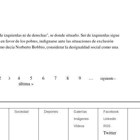
e izquierdas ni de derechas", se donde situarlo. Ser de izquierdas sigue
s en favor de los pobres, indignarse ante las situaciones de exclusión
 como decía Norberto Bobbio, considerar la desigualdad social como una
2
4
5
6
7
8
9
…
3
siguiente ›
última »
Sociedad
Deportes
Galerías
Facebook
Imágenes
Linkedin
Vídeos
RSS
Twitter