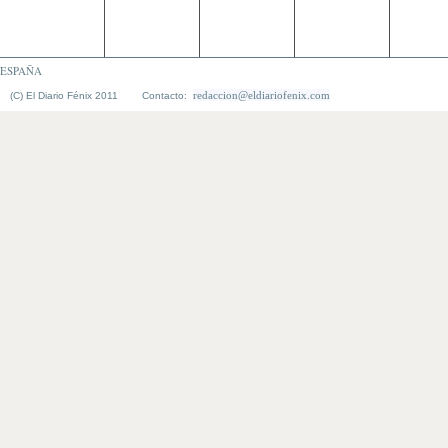
ESPAÑA
redaccion@eldiariofenix.com
(C) El Diario Fénix 2011 Contacto: