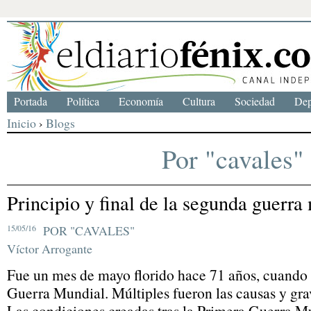
Portada
Política
Economía
Cultura
Sociedad
Dep
Inicio
›
Blogs
Por "cavales"
Principio y final de la segunda guerra
15/05/16
POR "CAVALES"
Víctor Arrogante
Fue un mes de mayo florido hace 71 años, cuando 
Guerra Mundial. Múltiples fueron las causas y gra
Las condiciones creadas tras la Primera Guerra Mu