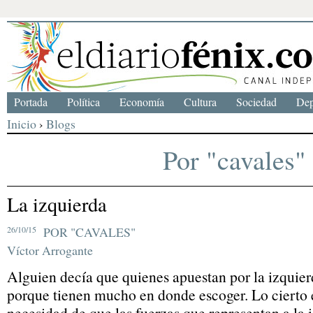
Portada
Política
Economía
Cultura
Sociedad
Dep
Inicio
›
Blogs
Por "cavales"
La izquierda
26/10/15
POR "CAVALES"
Víctor Arrogante
Alguien decía que quienes apuestan por la izquierd
porque tienen mucho en donde escoger. Lo cierto 
necesidad de que las fuerzas que representan a la i