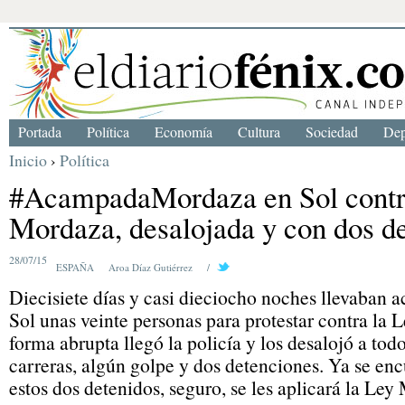
Portada
Política
Economía
Cultura
Sociedad
Dep
Inicio
›
Política
#AcampadaMordaza en Sol contr
Mordaza, desalojada y con dos d
28/07/15
ESPAÑA
Aroa Díaz Gutiérrez
/
Diecisiete días y casi dieciocho noches llevaban 
Sol unas veinte personas para protestar contra la
forma abrupta llegó la policía y los desalojó a tod
carreras, algún golpe y dos detenciones. Ya se enc
estos dos detenidos, seguro, se les aplicará la Ley