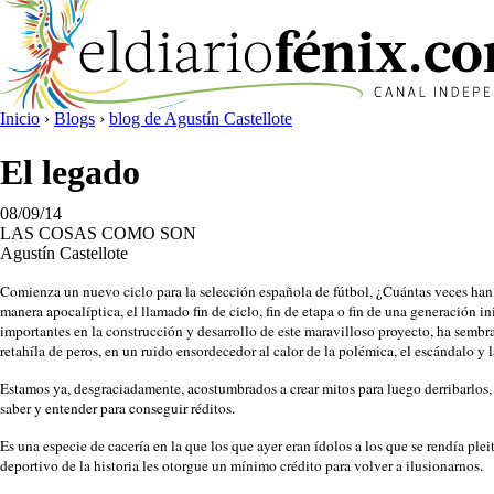
Inicio
›
Blogs
›
blog de Agustín Castellote
El legado
08/09/14
LAS COSAS COMO SON
Agustín Castellote
Comienza un nuevo ciclo para la selección española de fútbol, ¿Cuántas veces han e
manera apocalíptica, el llamado fin de ciclo, fin de etapa o fin de una generación 
importantes en la construcción y desarrollo de este maravilloso proyecto, ha sembra
retahíla de peros, en un ruido ensordecedor al calor de la polémica, el escándalo y 
Estamos ya, desgraciadamente, acostumbrados a crear mitos para luego derribarlos, 
saber y entender para conseguir réditos.
Es una especie de cacería en la que los que ayer eran ídolos a los que se rendía pl
deportivo de la historia les otorgue un mínimo crédito para volver a ilusionarnos.