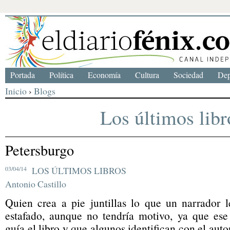
Portada
Política
Economía
Cultura
Sociedad
Dep
Inicio
›
Blogs
Los últimos libr
Petersburgo
03/04/14
LOS ÚLTIMOS LIBROS
Antonio Castillo
Quien crea a pie juntillas lo que un narrador l
estafado, aunque no tendría motivo, ya que ese
guía el libro y que algunos identifican con el aut