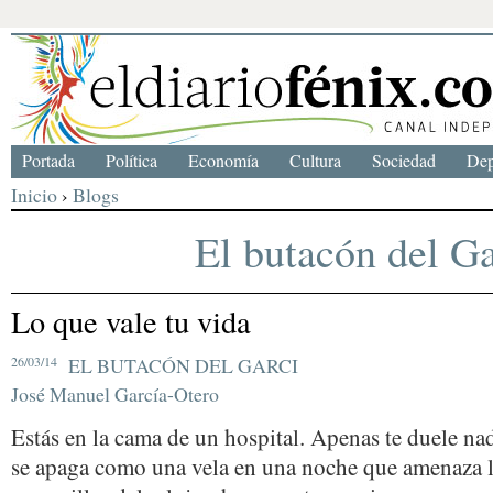
Portada
Política
Economía
Cultura
Sociedad
Dep
Inicio
›
Blogs
El butacón del Ga
Lo que vale tu vida
26/03/14
EL BUTACÓN DEL GARCI
José Manuel García-Otero
Estás en la cama de un hospital. Apenas te duele na
se apaga como una vela en una noche que amenaza ll