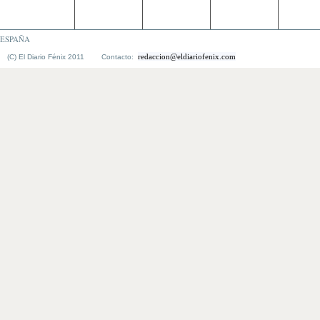
ESPAÑA
redaccion@eldiariofenix.com
(C) El Diario Fénix 2011 Contacto: