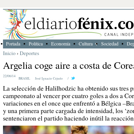
Portada
Política
Economía
Cultura
Sociedad
Dep
Inicio
›
Deportes
Argelia coge aire a costa de Core
22/06/14
BRASIL
José Ignacio Cejudo
/
La selección de Halilhodzic ha obtenido sus tres p
campeonato al vencer por cuatro goles a dos a Cor
variaciones en el once que enfrentó a Bélgica –B
y una primera parte cargada de intensidad, los ‘zor
sentenciaron el partido haciendo inútil la reacción 