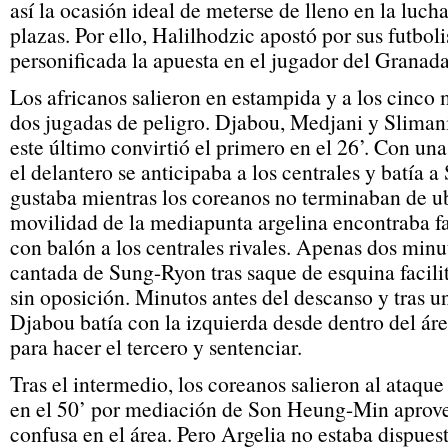
así la ocasión ideal de meterse de lleno en la luch
plazas. Por ello, Halilhodzic apostó por sus futboli
personificada la apuesta en el jugador del Granad
Los africanos salieron en estampida y a los cinc
dos jugadas de peligro. Djabou, Medjani y Slimani
este último convirtió el primero en el 26’. Con u
el delantero se anticipaba a los centrales y batía 
gustaba mientras los coreanos no terminaban de u
movilidad de la mediapunta argelina encontraba fa
con balón a los centrales rivales. Apenas dos minu
cantada de Sung-Ryon tras saque de esquina facili
sin oposición. Minutos antes del descanso y tras u
Djabou batía con la izquierda desde dentro del ár
para hacer el tercero y sentenciar.
Tras el intermedio, los coreanos salieron al ataqu
en el 50’ por mediación de Son Heung-Min aprov
confusa en el área. Pero Argelia no estaba dispues