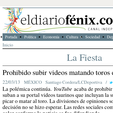
Portada
Política
Economía
Cultura
Sociedad
Dep
Inicio
La Fiesta
Prohibido subir videos matando toros
22/03/13
MÉXICO
Santiago Cordera/LCDeportiva
/
La polémica continúa.
YouTube
acaba de prohibir
suban a su portal videos taurinos que incluyan la s
picar o matar al toro. La divisiones de opiniones s
decisión no se hizo esperar. Las redes sociales c
color conforme la noticia se fue difundiendo.