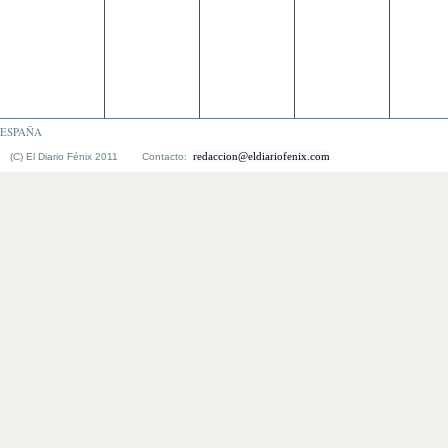
ESPAÑA
redaccion@eldiariofenix.com
(C) El Diario Fénix 2011 Contacto: