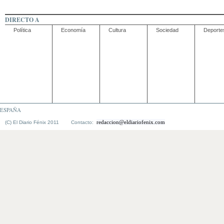
DIRECTO A
Política
Economía
Cultura
Sociedad
Deporte
ESPAÑA
redaccion@eldiariofenix.com
(C) El Diario Fénix 2011 Contacto: