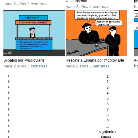
va a enseñar
po
hace
2 años 3 semanas
hace
2 años 4 semanas
h
Silbatos por @goloviarte
Rescate a España por @goloviarte
Al
hace
2 años 5 semanas
hace
2 años 5 semanas
h
1
2
3
4
5
6
7
8
9
…
siguiente ›
última »